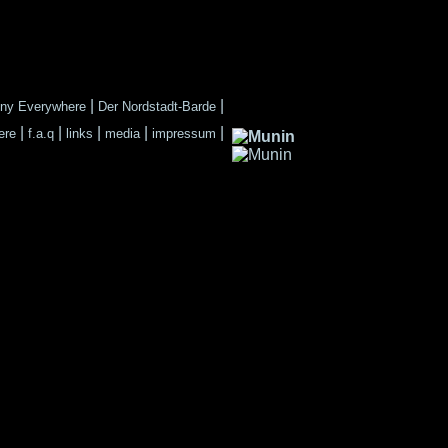
|
|
ny Everywhere
Der Nordstadt-Barde
|
|
|
|
|
ere
f.a.q
links
media
impressum