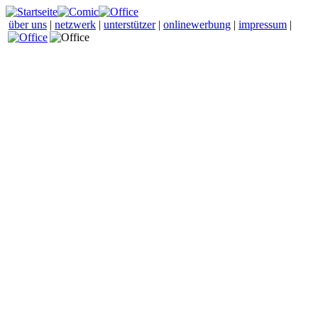
über uns
|
netzwerk
|
unterstützer
|
onlinewerbung
|
impressum
|